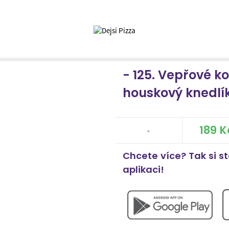
- 125. Vepřové ko
houskový knedlí
189 K
-
Chcete více? Tak si s
aplikaci!