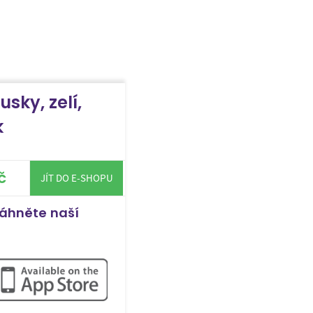
usky, zelí,
k
č
JÍT DO E-SHOPU
táhněte naší