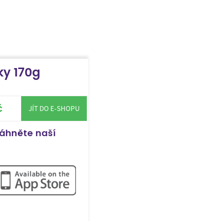
ky 170g
č
JÍT DO E-SHOPU
táhněte naší