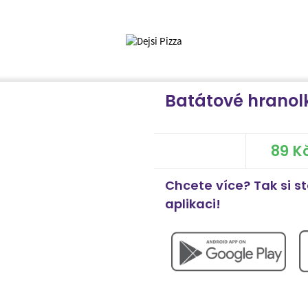
Batátové hranol
89 K
Chcete více? Tak si s
aplikaci!