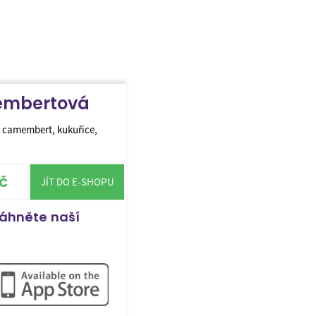
membertová
 camembert, kukuřice,
č
JÍT DO E-SHOPU
táhněte naší