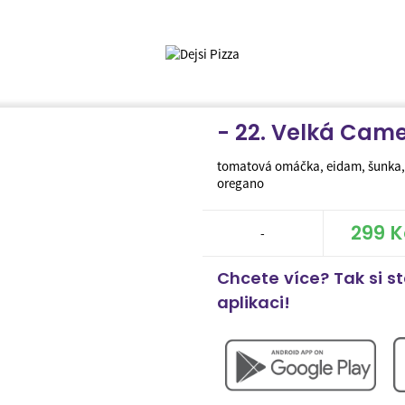
- 22. Velká Ca
tomatová omáčka, eidam, šunka,
oregano
299 K
-
Chcete více? Tak si s
aplikaci!